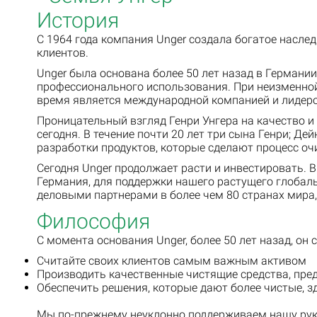
История
С 1964 года компания Unger создала богатое насл
клиентов.
Unger была основана более 50 лет назад в Германи
профессионального использования. При неизменной 
время является международной компанией и лидер
Проницательный взгляд Генри Унгера на качество и
сегодня. В течение почти 20 лет три сына Генри; Д
разработки продуктов, которые сделают процесс очи
Сегодня Unger продолжает расти и инвестировать. В
Германия, для поддержки нашего растущего глобаль
деловыми партнерами в более чем 80 странах мира
Философия
С момента основания Unger, более 50 лет назад, он 
Считайте своих клиентов самым важным активом
Производить качественные чистящие средства, пр
Обеспечить решения, которые дают более чистые, 
Мы по-прежнему неуклонно поддерживаем нашу ру