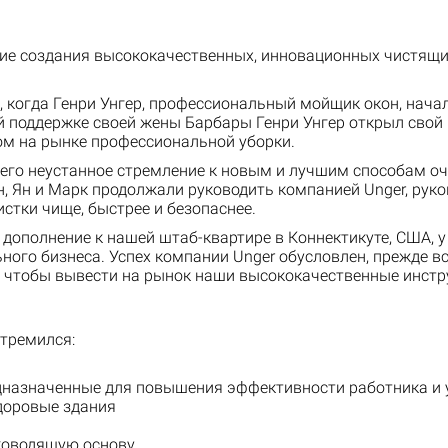
едие создания высококачественных, инновационных чистящи
и, когда Генри Унгер, профессиональный мойщик окон, нач
поддержке своей жены Барбары Генри Унгер открыл свой н
ом на рынке профессиональной уборки.
 его неустанное стремление к новым и лучшим способам о
ейн, Ян и Марк продолжали руководить компанией Unger, ру
стки чище, быстрее и безопаснее.
 дополнение к нашей штаб-квартире в Коннектикуте, США, у
ного бизнеса. Успех компании Unger обусловлен, прежде в
, чтобы вывести на рынок наши высококачественные инст
стремился:
едназначенные для повышения эффективности работника и 
здоровые здания
ководящую основу.