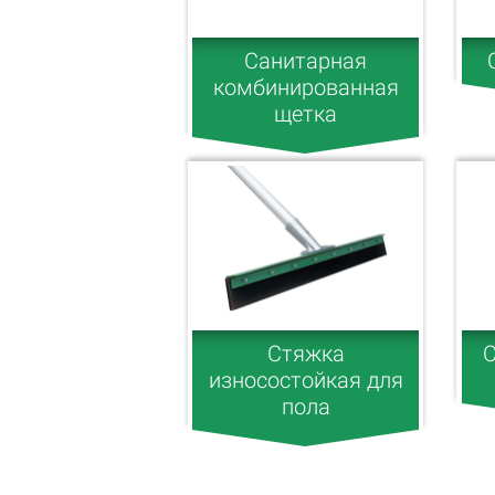
Санитарная
комбинированная
щетка
Стяжка
С
износостойкая для
пола