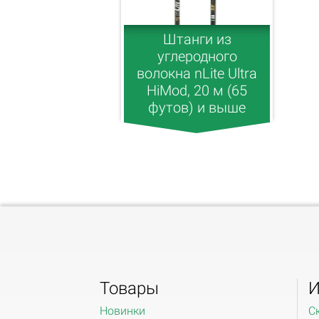
Штанги из
углеродного
волокна nLite Ultra
HiMod, 20 м (65
футов) и выше
Товары
И
Новинки
С