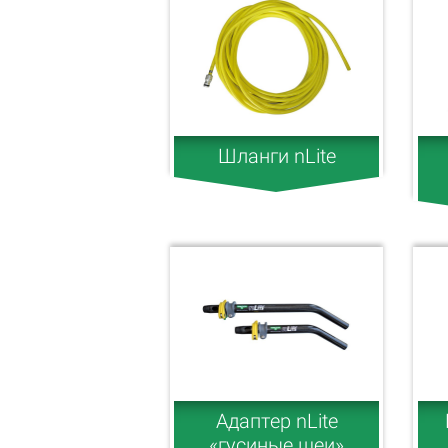
Шланги nLite
Адаптер nLite
«гусиные шеи»