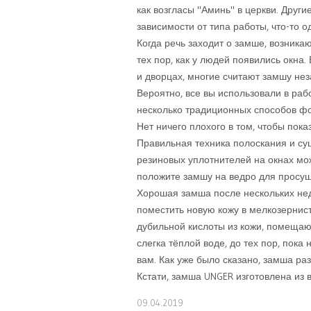
как возгласы "Аминь" в церкви. Други
зависимости от типа работы, что-то о
Когда речь заходит о замше, возника
тех пор, как у людей появились окна.
и дворцах, многие считают замшу не
Вероятно, все вы использовали в раб
несколько традиционных способов фо
Нет ничего плохого в том, чтобы пока
Правильная техника полоскания и су
резиновых уплотнителей на окнах мо
положите замшу на ведро для просуш
Хорошая замша после нескольких нед
поместить новую кожу в мелкозернист
дубильной кислоты из кожи, помещаю
слегка тёплой воде, до тех пор, пок
вам. Как уже было сказано, замша ра
Кстати, замша UNGER изготовлена из 
09.04.2019