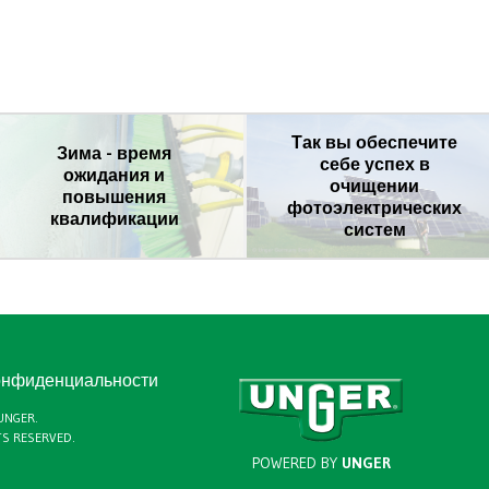
Так вы обеспечите
Зима - время
себе успех в
ожидания и
очищении
повышения
фотоэлектрических
квалификации
систем
онфиденциальности
UNGER
.
TS RESERVED.
POWERED BY
UNGER