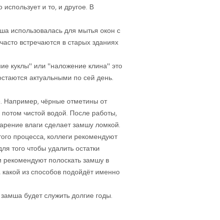
 использует и то, и другое. В
мша использовалась для мытья окон с
 часто встречаются в старых зданиях
ние куклы" или "наложение клина" это
остаются актуальными по сей день.
е. Например, чёрные отметины от
 потом чистой водой. После работы,
арение влаги сделает замшу ломкой.
того процесса, коллеги рекомендуют
ля того чтобы удалить остатки
и рекомендуют полоскать замшу в
, какой из способов подойдёт именно
 замша будет служить долгие годы.