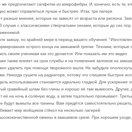
е же предпочитают салфетки из микрофибры. И, конечно, есть те, кто
дно может справляться лучше и быстрее. Итак, три лагеря.
ют разные мнения, которые не зависят от возраста или региона. За
 В случае с классическими створчатыми окнами, которые до сих пор
заменимой.
оте замшу, по крайней мере в период вашего обучения. "Изготовле
рмирования острого конца на замшевой тряпке. Техники, которые 
зать своим ученикам как это делается. Или показать им это видео
шки также влияет на срок службы и на появление заломов на замш
жно удалить при помощи творожного мыла. Не забудьте ополоснуть
ки. Никогда сушите на радиаторе, потому что слишком быстрое исп
ель использования становится идеально гладкой. Для ускорения э
ый гравийный шлам без глины и хорошо её там вымесить. Другие, д
т её на ночь в солёную воду, а затем тщательно промывают. Треть
а не будут вымыты все танины. Вам придётся самостоятельно решить
збивает мир мойщиков стёкол на несколько лагерей.
высококачественной овчины в замшевом срезе. При хорошем уходе,