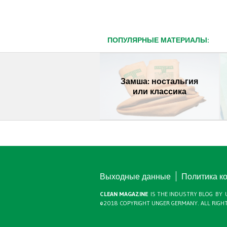
ПОПУЛЯРНЫЕ МАТЕРИАЛЫ:
"The Cleaning ShoW" в
Лондоне и мировой
Замша: ностальгия
чемпионат среди
или классика
мойщиков окон
Выходные данные
Политика к
CLEAN MAGAZINE
IS THE INDUSTRY BLOG BY
©2018 COPYRIGHT
UNGER GERMANY
. ALL RIGH