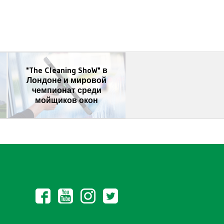
"The Cleaning ShoW" в
Лондоне и мировой
Замша: ностальги
чемпионат среди
или классика
мойщиков окон